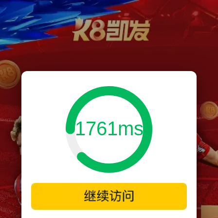
1761ms